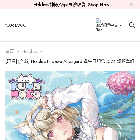
Hololive/神椿/Vspo周邊現貨
Shop Now
Hololive
親簽套組
0期生
時乃空
Aki
紫咲詩音
白上吹雪
兔田佩克拉
常闇永遠
雪花菈米
拉普
火威青
Ayunda Risu
Myth
Mori Calliope
Nanashi Mumei
Koseki Bijou
Elizabeth Rose Bloodflame
YOUR LOGO
繁體中文
神椿
印簽套組
Roboco
1期生
赤井心
百鬼綾目
大神澪
不知火芙蕾雅
天音彼方
桃鈴音音
鷹嶺琉依
音乃瀬奏
Moona Hoshinova
Takanashi Kiara
Promise
Ceres Fauna
Shiori Novella
Gigi Murin
首頁
Hololive
Vspo
公仔
Azki
白上吹雪
2期生
癒月巧可
貓又小粥
白銀諾艾爾
角卷綿芽
獅白牡丹
博衣可佑理
一條莉莉華
Airani Iofifteen
Watson Amelia
Ouro Kronii
Advent
Nerissa Ravencroft
Cecilia Immergreen
[現貨] [全新] Hololive Fuwawa Abyssgard 誕生日記念2024 親簽套組
其他
徽章
櫻巫女
夏色祭
大空昴
Gamers
戌神沁音
寶鐘瑪琳
姬森璐娜
尾丸波爾卡
沙花叉克蘿伊
儒烏風亭
Kureiji Ollie
Gawr Gura
Hakos Baelz
Mococo Abyssgard
Justice
Raora Panthera
CD
星街彗星
湊阿庫婭
3期生
桐生可可
風真伊呂波
轟
Anya Melfissa
Ninomae Ina'nis
IRyS
Fuwawa Abyssgard
其他
4期生
Pavolia Reine
Tsukumo Sana
5期生
Vestia Zeta
HoloX
Kaela Kovalskia