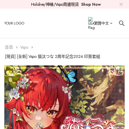
Hololive/神椿/Vspo周邊現貨
Shop Now
Hololive
親簽套組
0期生
時乃空
Aki
紫咲詩音
白上吹雪
兔田佩克拉
常闇永遠
雪花菈米
拉普
火威青
Ayunda Risu
Myth
Mori Calliope
Nanashi Mumei
Koseki Bijou
Elizabeth Rose Bloodflame
YOUR LOGO
繁體中文
神椿
印簽套組
Roboco
1期生
赤井心
百鬼綾目
大神澪
不知火芙蕾雅
天音彼方
桃鈴音音
鷹嶺琉依
音乃瀬奏
Moona Hoshinova
Takanashi Kiara
Promise
Ceres Fauna
Shiori Novella
Gigi Murin
首頁
Vspo
Vspo
公仔
Azki
白上吹雪
2期生
癒月巧可
貓又小粥
白銀諾艾爾
角卷綿芽
獅白牡丹
博衣可佑理
一條莉莉華
Airani Iofifteen
Watson Amelia
Ouro Kronii
Advent
Nerissa Ravencroft
Cecilia Immergreen
[現貨] [全新] Vspo 猫汰つな 2周年記念2024 印簽套組
其他
徽章
櫻巫女
夏色祭
大空昴
Gamers
戌神沁音
寶鐘瑪琳
姬森璐娜
尾丸波爾卡
沙花叉克蘿伊
儒烏風亭
Kureiji Ollie
Gawr Gura
Hakos Baelz
Mococo Abyssgard
Justice
Raora Panthera
CD
星街彗星
湊阿庫婭
3期生
桐生可可
風真伊呂波
轟
Anya Melfissa
Ninomae Ina'nis
IRyS
Fuwawa Abyssgard
其他
4期生
Pavolia Reine
Tsukumo Sana
5期生
Vestia Zeta
HoloX
Kaela Kovalskia