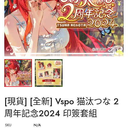
Regloss
Kobo Kanaeru
Hololive ID
[現貨] [全新] Vspo 猫汰つな 2
周年記念2024 印簽套組
SKU
N/A