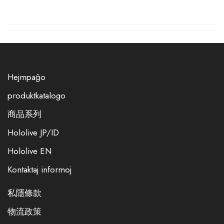
Hejmpaĝo
produktkatalogo
商品系列
Hololive JP/ID
Hololive EN
Kontaktaj informoj
私隱條款
物流政策