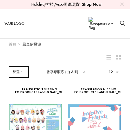
Hololive/神椿/Vspo周邊現貨
Shop Now
Hololive
親簽套組
0期生
時乃空
Aki
紫咲詩音
白上吹雪
兔田佩克拉
常闇永遠
雪花菈米
拉普
火威青
Ayunda Risu
Myth
Mori Calliope
Nanashi Mumei
Koseki Bijou
Elizabeth Rose Bloodflame
YOUR LOGO
esperanto
神椿
印簽套組
Roboco
1期生
赤井心
百鬼綾目
大神澪
不知火芙蕾雅
天音彼方
桃鈴音音
鷹嶺琉依
音乃瀬奏
Moona Hoshinova
Takanashi Kiara
Promise
Ceres Fauna
Shiori Novella
Gigi Murin
首頁
風真伊呂波
Vspo
公仔
Azki
白上吹雪
2期生
癒月巧可
貓又小粥
白銀諾艾爾
角卷綿芽
獅白牡丹
博衣可佑理
一條莉莉華
Airani Iofifteen
Watson Amelia
Ouro Kronii
Advent
Nerissa Ravencroft
Cecilia Immergreen
其他
徽章
櫻巫女
夏色祭
大空昴
Gamers
戌神沁音
寶鐘瑪琳
姬森璐娜
尾丸波爾卡
沙花叉克蘿伊
儒烏風亭
Kureiji Ollie
Gawr Gura
Hakos Baelz
Mococo Abyssgard
Justice
Raora Panthera
篩選
CD
星街彗星
湊阿庫婭
3期生
桐生可可
風真伊呂波
轟
Anya Melfissa
Ninomae Ina'nis
IRyS
Fuwawa Abyssgard
TRANSLATION MISSING:
TRANSLATION MISSING:
EO.PRODUCTS.LABELS.SALE_OFF
EO.PRODUCTS.LABELS.SALE_OFF
其他
4期生
Pavolia Reine
Tsukumo Sana
5期生
Vestia Zeta
HoloX
Kaela Kovalskia