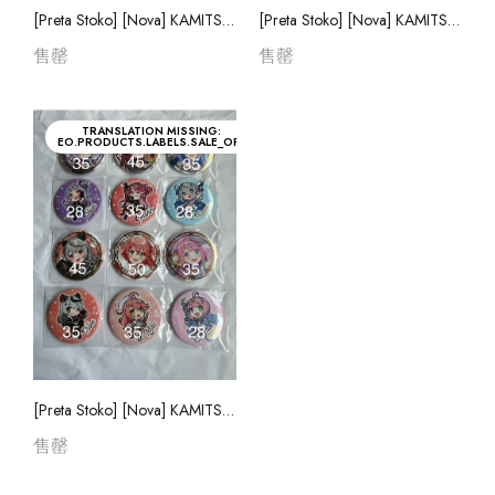
[Preta Stoko] [Nova] KAMITSUBAKI ヰWorld Emotions Cover Live Album "CANDY LIVE 2"
[Preta Stoko] [Nova] KAMITSUBAKI ヰWorld Emotions Cover Live Album "CANDY LIVE 2"
售罄
售罄
TRANSLATION MISSING:
EO.PRODUCTS.LABELS.SALE_OFF
[Preta Stoko] [Nova] KAMITSUBAKI ヰWorld Emotions Cover Live Album "CANDY LIVE 2"
售罄