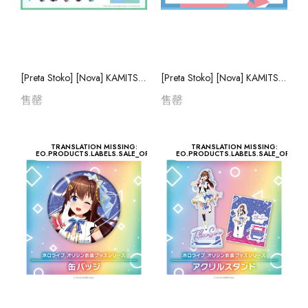
Regloss
Kobo Kanaeru
Hololive ID
[Preta Stoko] [Nova]
[Preta Stoko] 
KAMITSUBAKI ヰ
KAMITSUBAKI
[Preta Stoko] [Nova] KAMITSUBAKI ヰWorld Emotions Cover Live Album "CANDY LIVE 2"
[Preta Stoko] [Nova] KAMITSUBAKI ヰWorld Emotions Cover Live Album "CANDY LIVE 2"
World Emotions
World Emotion
售罄
售罄
售罄
售罄
Cover Live Album
Cover Live Al
"CANDY LIVE 2"
"CANDY LIVE 
[Preta Stoko] 
TRANSLATION MISSING:
TRANSLATION MISSING:
EO.PRODUCTS.LABELS.SALE_OFF
EO.PRODUCTS.LABELS.SALE_OFF
KAMITSUBAKI
World Emotion
售罄
Cover Live Al
"CANDY LIVE 
[Preta Stoko] 
KAMITSUBAKI
World Emotion
售罄
Cover Live Al
"CANDY LIVE 