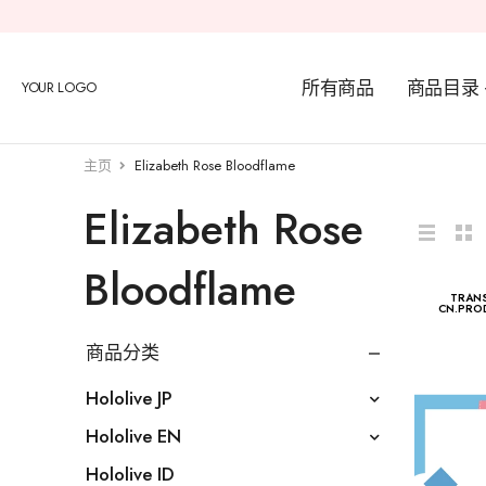
所有商品
商品目录
YOUR LOGO
主页
Elizabeth Rose Bloodflame
Elizabeth Rose
Bloodflame
TRANS
CN.PROD
商品分类
Hololive JP
Hololive EN
Hololive ID