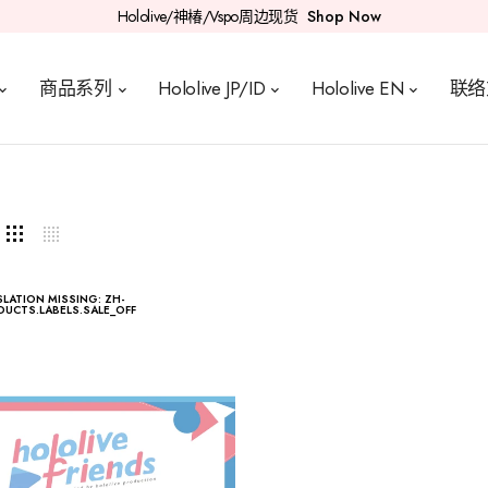
Hololive/神椿/Vspo周边现货
Shop Now
商品系列
Hololive JP/ID
Hololive EN
联络
LATION MISSING: ZH-
UCTS.LABELS.SALE_OFF