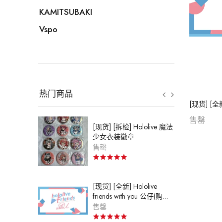
KAMITSUBAKI
Vspo
热门商品
售罄
live
[现货] [拆检] Hololive 魔法
少女衣装徽章
售罄
[现货] [全新] Hololive
friends with you 公仔(购买3
只或以上时，每只优惠$15)
售罄