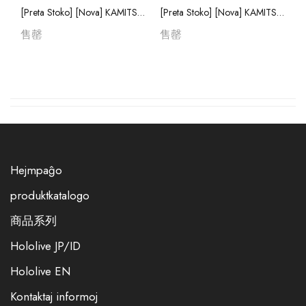
[Preta Stoko] [Nova] KAMITSUBAKI ヰWorld Emotions ヰWorld Emotions-Kultivado-Programo duflanka stando
[Preta Stoko] [Nova] KAMITSUBAKI ヰWorld Emotion Creation Beta
售罄
售罄
Hejmpaĝo
produktkatalogo
商品系列
Hololive JP/ID
Hololive EN
Kontaktaj informoj