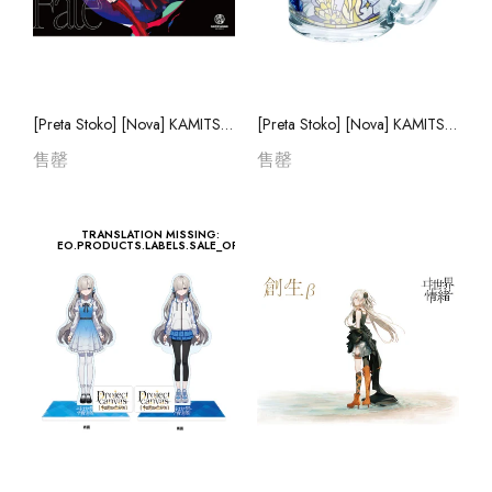
Regloss
Kobo Kanaeru
Hololive ID
[Preta Stoko] [Nova]
[Preta Stoko] 
KAMITSUBAKI ヰ
KAMITSUBAKI
[Preta Stoko] [Nova] KAMITSUBAKI ヰWorld Emotions Cover Live Album "CANDY LIVE 2"
[Preta Stoko] [Nova] KAMITSUBAKI ヰWorld Emotions ヰWorld Emotions Cultivation Project Love Cup
World Emotions
World Emotion
售罄
售罄
售罄
售罄
Cover Live Album
Cover Live Al
"CANDY LIVE 2"
"CANDY LIVE 
[Preta Stoko] 
TRANSLATION MISSING:
EO.PRODUCTS.LABELS.SALE_OFF
KAMITSUBAKI
World Emotion
售罄
Cover Live Al
"CANDY LIVE 
[Preta Stoko] 
KAMITSUBAKI
World Emotion
售罄
Cover Live Al
"CANDY LIVE 