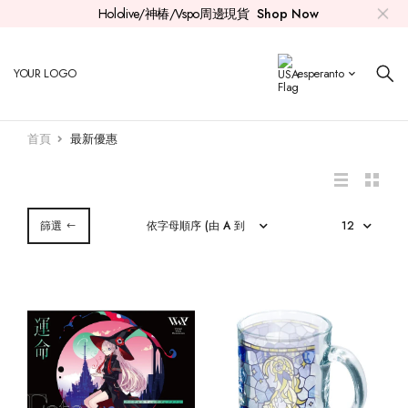
Hololive/神椿/Vspo周邊現貨
Shop Now
Hololive
親簽套組
0期生
時乃空
Aki
紫咲詩音
白上吹雪
兔田佩克拉
常闇永遠
雪花菈米
拉普
火威青
Ayunda Risu
Myth
Mori Calliope
Nanashi Mumei
Koseki Bijou
Elizabeth Rose Bloodflame
YOUR LOGO
esperanto
神椿
印簽套組
Roboco
1期生
赤井心
百鬼綾目
大神澪
不知火芙蕾雅
天音彼方
桃鈴音音
鷹嶺琉依
音乃瀬奏
Moona Hoshinova
Takanashi Kiara
Promise
Ceres Fauna
Shiori Novella
Gigi Murin
首頁
最新優惠
Vspo
公仔
Azki
白上吹雪
2期生
癒月巧可
貓又小粥
白銀諾艾爾
角卷綿芽
獅白牡丹
博衣可佑理
一條莉莉華
Airani Iofifteen
Watson Amelia
Ouro Kronii
Advent
Nerissa Ravencroft
Cecilia Immergreen
其他
徽章
櫻巫女
夏色祭
大空昴
Gamers
戌神沁音
寶鐘瑪琳
姬森璐娜
尾丸波爾卡
沙花叉克蘿伊
儒烏風亭
Kureiji Ollie
Gawr Gura
Hakos Baelz
Mococo Abyssgard
Justice
Raora Panthera
篩選
CD
星街彗星
湊阿庫婭
3期生
桐生可可
風真伊呂波
轟
Anya Melfissa
Ninomae Ina'nis
IRyS
Fuwawa Abyssgard
其他
4期生
Pavolia Reine
Tsukumo Sana
5期生
Vestia Zeta
HoloX
Kaela Kovalskia