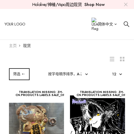
Hololive/神椿/Vspo周边现货
Shop Now
Hololive
亲签套组
0期生
时乃空
Aki
紫咲诗音
白上吹雪
兔田佩克拉
常暗永远
雪花菈米
拉普
火威青
Ayunda Risu
Myth
Mori Calliope
Nanashi Mumei
Koseki Bijou
Elizabeth Rose Bloodflame
YOUR LOGO
简体中文
神椿
印签套组
Roboco
1期生
赤井心
百鬼绫目
大神澪
不知火芙蕾雅
天音彼方
桃铃音音
鹰岭琉依
音乃瀬奏
Moona Hoshinova
Takanashi Kiara
Promise
Ceres Fauna
Shiori Novella
Gigi Murin
主页
现货
Vspo
公仔
Azki
白上吹雪
2期生
愈月巧可
猫又小粥
白银诺艾尔
角卷绵芽
狮白牡丹
博衣可佑理
一条莉莉华
Airani Iofifteen
Watson Amelia
Ouro Kronii
Advent
Nerissa Ravencroft
Cecilia Immergreen
其他
徽章
樱巫女
夏色祭
大空昴
Gamers
戌神沁音
宝钟玛琳
姬森璐娜
尾丸波尔卡
沙花叉克萝伊
儒乌风亭
Kureiji Ollie
Gawr Gura
Hakos Baelz
Mococo Abyssgard
Justice
Raora Panthera
筛选
CD
星街彗星
凑阿库娅
3期生
桐生可可
风真伊吕波
轟
Anya Melfissa
Ninomae Ina'nis
IRyS
Fuwawa Abyssgard
TRANSLATION MISSING: ZH-
TRANSLATION MISSING: ZH-
CN.PRODUCTS.LABELS.SALE_OFF
CN.PRODUCTS.LABELS.SALE_OFF
其他
4期生
Pavolia Reine
Tsukumo Sana
5期生
Vestia Zeta
HoloX
Kaela Kovalskia