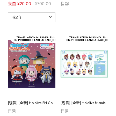
来自 ¥20.00
¥700.00
售罄
TRANSLATION MISSING: ZH-
TRANSLATION MISSING: ZH-
CN.PRODUCTS.LABELS.SALE_OFF
CN.PRODUCTS.LABELS.SALE_OFF
[现货] [全新] Hololive EN Collection 公仔
[现货] [全新] Hololive friends to go 公仔
售罄
售罄